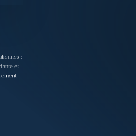
U
aliennes :
dante et
èrement