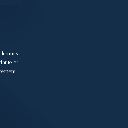
U
aliennes :
dante et
èrement