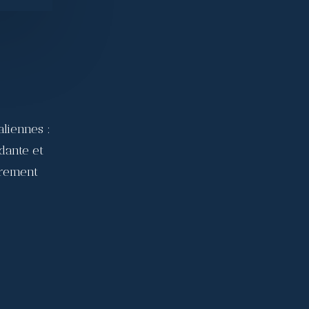
aliennes :
dante et
èrement