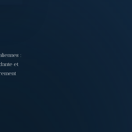
U
aliennes :
dante et
èrement